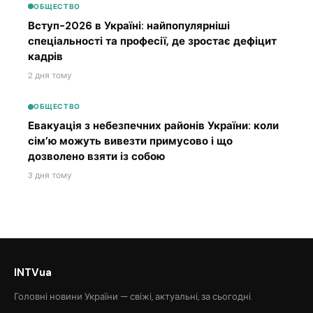
ОБЩЕСТВО
Вступ-2026 в Україні: найпопулярніші
спеціальності та професії, де зростає дефіцит
кадрів
2 дня тому
ОБЩЕСТВО
Евакуація з небезпечних районів України: коли
сім’ю можуть вивезти примусово і що
дозволено взяти із собою
3 дня тому
INTVua
Головні новини України — свіжі, актуальні, за сьогодні.