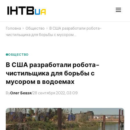
Перейти
до
контенту
Головна
›
Общество
›
В США разработали робота-
чистильщика для борьбы с мусором…
ОБЩЕСТВО
В США разработали робота-
чистильщика для борьбы с
мусором в водоемах
By
Олег Бевзя
/
28 сентября 2022, 03:09