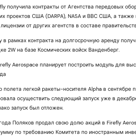
efly получила контракты от Агентства передовых об
их проектов США (DARPA), NASA и ВВС США, а также
лицензии от других агентств в составе правительст
fly в рамках контракта на долгосрочную аренду получ
ке 2W на базе Космических войск Ванденберг.
irefly Aerospace планирует построить модуль для вы
ода
о полета легкой ракеты-носителя Alpha в сентябре 
овала осуществить следующий запуск уже в декабр
ако запуск был отложен.
года Поляков продал свою долю акций в Firefly Aero
сумму по требованию Комитета по иностранным ин