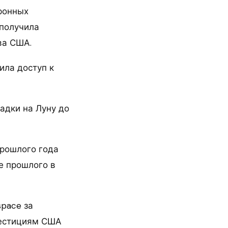
оронных
 получила
ва США.
ила доступ к
садки на Луну до
прошлого года
е прошлого в
space за
вестициям США