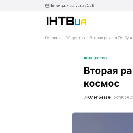
Перейти
Пятница, 7 августа 2026
до
контенту
Головна
›
Общество
›
Вторая ракета Firefly
ОБЩЕСТВО
Вторая ра
космос
By
Олег Бевзя
/
1 октября 2