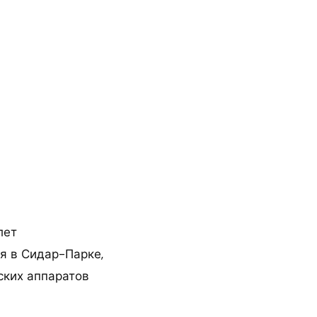
лет
я в Сидар-Парке,
ских аппаратов