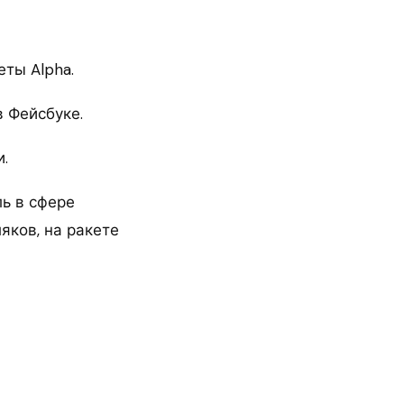
еты Alpha.
в Фейсбуке.
и.
ь в сфере
яков, на ракете