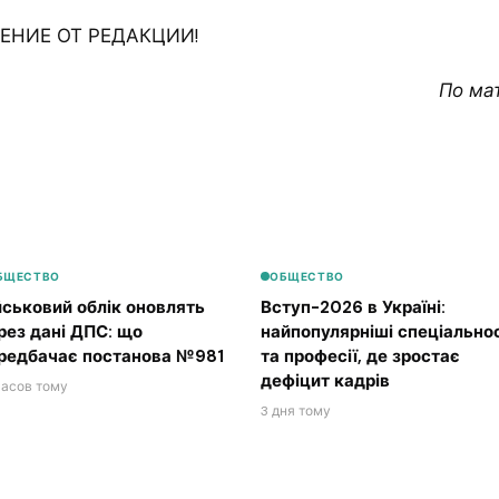
НИЕ ОТ РЕДАКЦИИ!
По ма
БЩЕСТВО
ОБЩЕСТВО
йськовий облік оновлять
Вступ-2026 в Україні:
рез дані ДПС: що
найпопулярніші спеціальнос
редбачає постанова №981
та професії, де зростає
дефіцит кадрів
часов тому
3 дня тому