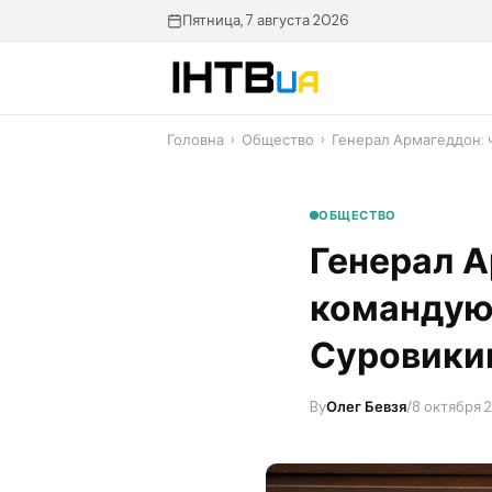
Перейти
Пятница, 7 августа 2026
до
контенту
Головна
›
Общество
›
Генерал Армагеддон:
ОБЩЕСТВО
Генерал А
командую
Суровики
By
Олег Бевзя
/
8 октября 2