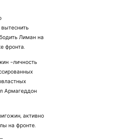
о
 вытеснить
ободить Лиман на
е фронта.
кин -личность
ассированных
овластных
ал Армагеддон
ригожин, активно
лы на фронте.