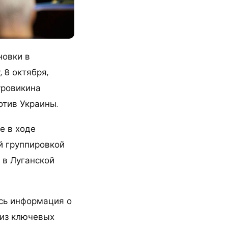
новки в
 8 октября,
уровикина
тив Украины.
е в ходе
й группировкой
 в Луганской
сь информация о
 из ключевых