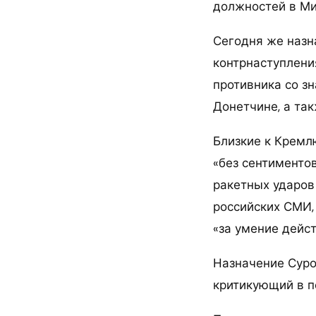
должностей в М
Сегодня же назн
контрнаступлени
противника со з
Донетчине, а та
Близкие к Кремл
«без сентименто
ракетных ударов
российских СМИ,
«за умение дейст
Назначение Суро
критикующий в п