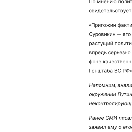
По мнению полит
свидетельствует 
«Пригожин факти
Суровикин — его 
растущий политич
впредь серьезно
фоне качественн
Генштаба ВС РФ»
Напомним, анали
окружении Путин
неконтролирующи
Ранее СМИ писал
заявил ему о его