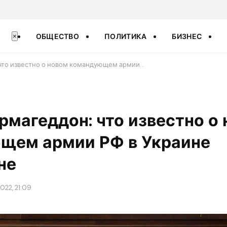
ОБЩЕСТВО
ПОЛИТИКА
БИЗНЕС
×
 что известно о новом командующем армии…
рмагеддон: что известно о
щем армии РФ в Украине
не
022, 21:09