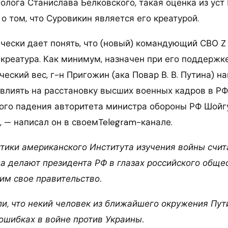
олога Станислава Белковского, такая оценка из уст
о том, что Суровикин является его креатурой.
чески дает понять, что (новый) командующий СВО Z
креатура. Как минимум, назначен при его поддержке
еский вес, г-н Пригожин (ака Повар В. В. Путина) н
 влиять на расстановку высших военных кадров в РФ
ого падения авторитета министра обороны РФ Шойг
, — написал он в своемTelegram-канале.
тики американского Института изучения войны счита
а делают президента РФ в глазах российского обще
м свое правительство.
и, что некий человек из ближайшего окружения Пут
ошибках в войне против Украины.