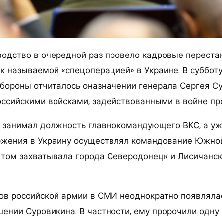
водство в очередной раз провело кадровые переста
 называемой «спецоперацией» в Украине. В субботу,
бороны отчиталось оназначении генерала Сергея С
сийскими войсками, задействованными в войне про
 занимал должность главнокомандующего ВКС, а уж
ржения в Украину осуществлял командование Южно
летом захватывала города Северодонецк и Лисичанск
хов российской армии в СМИ неоднократно появляла
ении Суровикина. В частности, ему пророчили одну