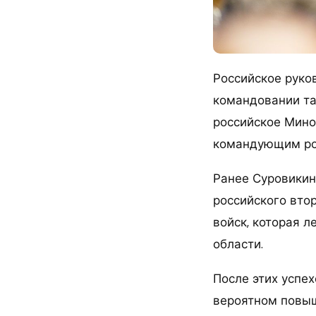
Российское руко
командовании так
российское Мино
командующим рос
Ранее Суровикин
российского вто
войск, которая 
области.
После этих успе
вероятном повыш