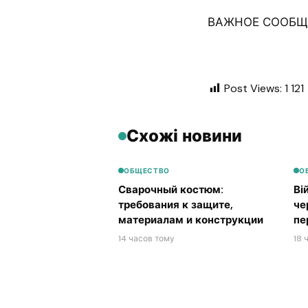
ВАЖНОЕ СООБЩЕ
Post Views:
1 121
Схожі новини
ОБЩЕСТВО
О
Сварочный костюм:
Ві
требования к защите,
че
материалам и конструкции
пе
14 часов тому
18 