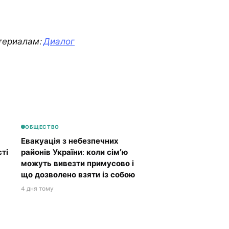
териалам:
Диалог
ОБЩЕСТВО
Евакуація з небезпечних
ті
районів України: коли сім’ю
можуть вивезти примусово і
що дозволено взяти із собою
4 дня тому