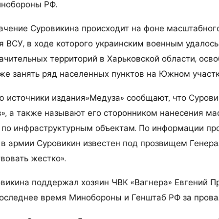
инобороны РФ.
ачение Суровикина происходит на фоне масштабног
я ВСУ, в ходе которого украинским военным удалось
начительных территорий в Харьковской области, осв
кже занять ряд населенных пунктов на Южном участк
ю источники издания»Медуза» сообщают, что Сурови
в», а также называют его сторонником нанесения м
 по инфраструктурным объектам. По информации пр
 в армии Суровикин известен под прозвищем Генер
вовать жестко».
викина поддержал хозяин ЧВК «Вагнера» Евгений П
оследнее время Минобороны и Генштаб РФ за прова