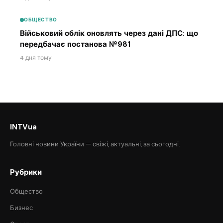
ОБЩЕСТВО
Військовий облік оновлять через дані ДПС: що
передбачає постанова №981
4 дня тому
INTVua
Головні новини України — свіжі, актуальні, за сьогодні.
Рубрики
Общество
Бизнес