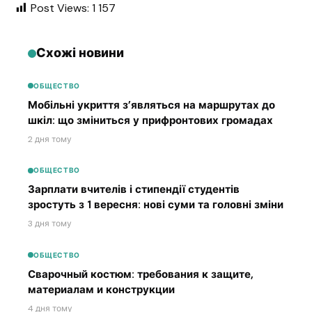
Post Views:
1 157
Схожі новини
ОБЩЕСТВО
Мобільні укриття з’являться на маршрутах до
шкіл: що зміниться у прифронтових громадах
2 дня тому
ОБЩЕСТВО
Зарплати вчителів і стипендії студентів
зростуть з 1 вересня: нові суми та головні зміни
3 дня тому
ОБЩЕСТВО
Сварочный костюм: требования к защите,
материалам и конструкции
4 дня тому