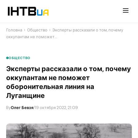
Перейти
до
контенту
Головна
›
Общество
›
​Эксперты рассказали о том, почему
оккупантам не поможет…
ОБЩЕСТВО
​Эксперты рассказали о том, почему
оккупантам не поможет
оборонительная линия на
Луганщине
By
Олег Бевзя
/
19 октября 2022, 21:09