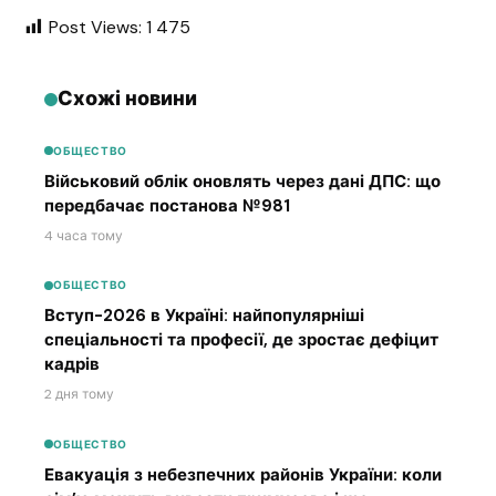
Post Views:
1 475
Схожі новини
ОБЩЕСТВО
Військовий облік оновлять через дані ДПС: що
передбачає постанова №981
4 часа тому
ОБЩЕСТВО
Вступ-2026 в Україні: найпопулярніші
спеціальності та професії, де зростає дефіцит
кадрів
2 дня тому
ОБЩЕСТВО
Евакуація з небезпечних районів України: коли