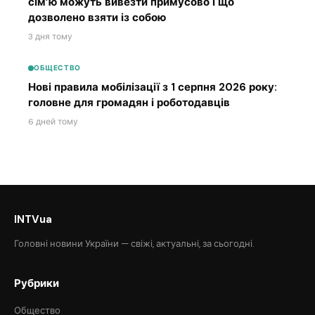
сім’ю можуть вивезти примусово і що
дозволено взяти із собою
3 дня тому
ОБЩЕСТВО
Нові правила мобілізації з 1 серпня 2026 року:
головне для громадян і роботодавців
6 дней тому
INTVua
Головні новини України — свіжі, актуальні, за сьогодні.
Рубрики
Общество