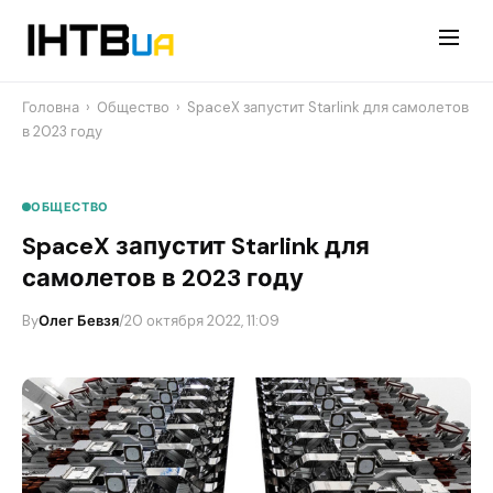
Перейти
до
контенту
Головна
›
Общество
›
SpaceX запустит Starlink для самолетов
в 2023 году
ОБЩЕСТВО
SpaceX запустит Starlink для
самолетов в 2023 году
By
Олег Бевзя
/
20 октября 2022, 11:09