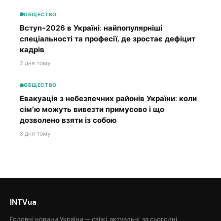
ОБЩЕСТВО
Вступ-2026 в Україні: найпопулярніші
спеціальності та професії, де зростає дефіцит
кадрів
2 дня тому
ОБЩЕСТВО
Евакуація з небезпечних районів України: коли
сім’ю можуть вивезти примусово і що
дозволено взяти із собою
3 дня тому
INTVua
Головні новини України — свіжі, актуальні, за сьогодні.