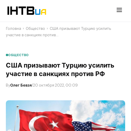
Перейти
до
контенту
Головна
›
Общество
›
США призывают Турцию усилить
участие в санкциях против…
ОБЩЕСТВО
США призывают Турцию усилить
участие в санкциях против РФ
By
Олег Бевзя
/
20 октября 2022, 00:09