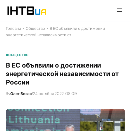
Перейти
до
контенту
Головна
›
Общество
›
В ЕС объявили о достижении
энергетической независимости от…
ОБЩЕСТВО
В ЕС объявили о достижении
энергетической независимости от
России
By
Олег Бевзя
/
24 октября 2022, 08:09