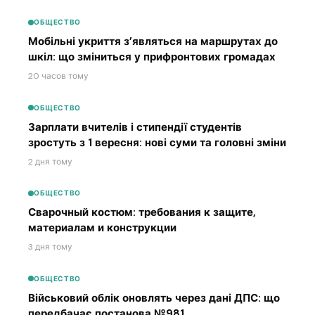
ОБЩЕСТВО
Мобільні укриття з’являться на маршрутах до
шкіл: що зміниться у прифронтових громадах
20 часов тому
ОБЩЕСТВО
Зарплати вчителів і стипендії студентів
зростуть з 1 вересня: нові суми та головні зміни
2 дня тому
ОБЩЕСТВО
Сварочный костюм: требования к защите,
материалам и конструкции
3 дня тому
ОБЩЕСТВО
Військовий облік оновлять через дані ДПС: що
передбачає постанова №981