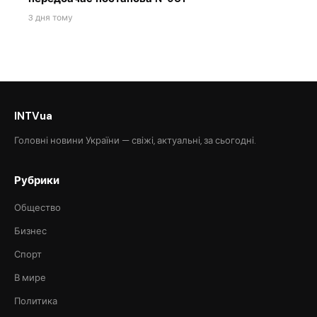
3 дня тому
INTVua
Головні новини України — свіжі, актуальні, за сьогодні.
Рубрики
Общество
Бизнес
Спорт
В мире
Политика