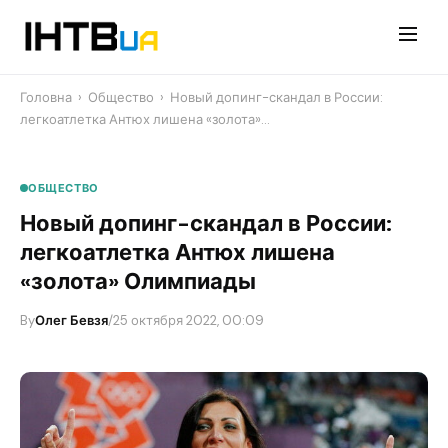
Перейти
до
контенту
Головна
›
Общество
›
Новый допинг-скандал в России:
легкоатлетка Антюх лишена «золота»…
ОБЩЕСТВО
Новый допинг-скандал в России:
легкоатлетка Антюх лишена
«золота» Олимпиады
By
Олег Бевзя
/
25 октября 2022, 00:09