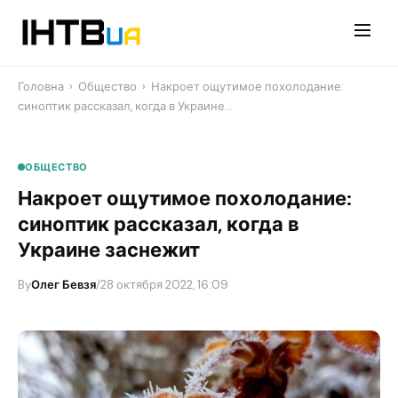
Перейти
до
контенту
Головна
›
Общество
›
​Накроет ощутимое похолодание:
синоптик рассказал, когда в Украине…
ОБЩЕСТВО
​Накроет ощутимое похолодание:
синоптик рассказал, когда в
Украине заснежит
By
Олег Бевзя
/
28 октября 2022, 16:09