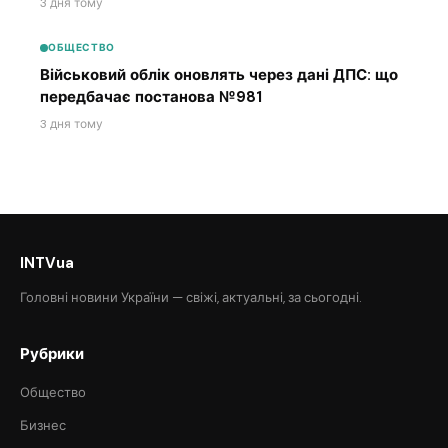
3 дня тому
ОБЩЕСТВО
Військовий облік оновлять через дані ДПС: що
передбачає постанова №981
3 дня тому
INTVua
Головні новини України — свіжі, актуальні, за сьогодні.
Рубрики
Общество
Бизнес