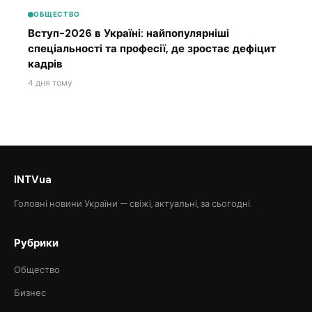
ОБЩЕСТВО
Вступ-2026 в Україні: найпопулярніші
спеціальності та професії, де зростає дефіцит
кадрів
4 дня тому
INTVua
Головні новини України — свіжі, актуальні, за сьогодні.
Рубрики
Общество
Бизнес