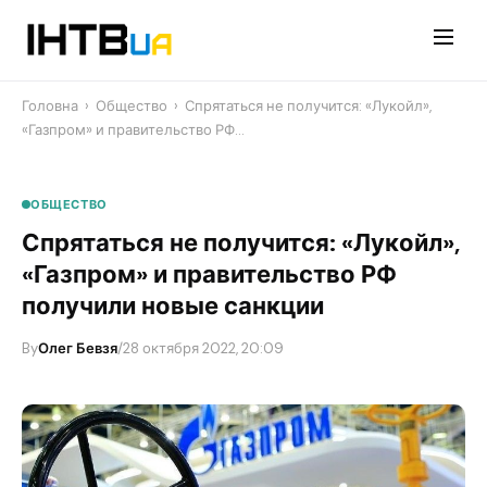
Перейти
до
контенту
Головна
›
Общество
›
Спрятаться не получится: «Лукойл»,
«Газпром» и правительство РФ…
ОБЩЕСТВО
Спрятаться не получится: «Лукойл»,
«Газпром» и правительство РФ
получили новые санкции
By
Олег Бевзя
/
28 октября 2022, 20:09