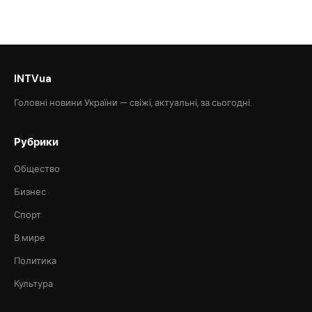
INTVua
Головні новини України — свіжі, актуальні, за сьогодні.
Рубрики
Общество
Бизнес
Спорт
В мире
Политика
Культура