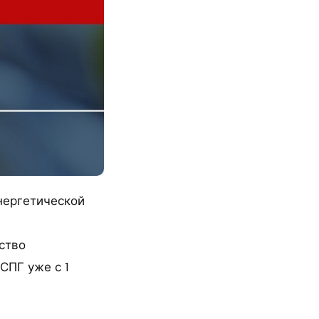
нергетической
ство
СПГ уже с 1