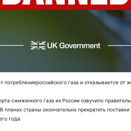
т потреблениероссийского газа и отказывается от э
порта сжиженного газа из России озвучило правитель
В планах страны окончательно прекратить поставки 
го года.