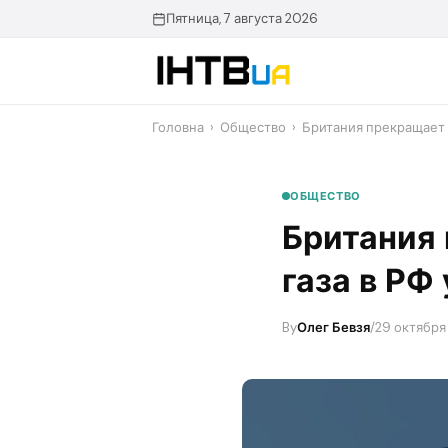
Перейти
Пятница, 7 августа 2026
до
контенту
Головна
›
Общество
›
Британия прекращает 
ОБЩЕСТВО
Британия
газа в РФ
By
Олег Бевзя
/
29 октября 