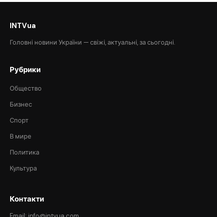
INTVua
Головні новини України — свіжі, актуальні, за сьогодні.
Рубрики
Общество
Бизнес
Спорт
В мире
Политика
Культура
Контакти
Email: info@intvua.com