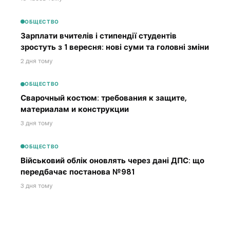
ОБЩЕСТВО
Зарплати вчителів і стипендії студентів
зростуть з 1 вересня: нові суми та головні зміни
2 дня тому
ОБЩЕСТВО
Сварочный костюм: требования к защите,
материалам и конструкции
3 дня тому
ОБЩЕСТВО
Військовий облік оновлять через дані ДПС: що
передбачає постанова №981
3 дня тому