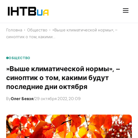
Перейти
до
контенту
Головна
›
Общество
›
​»Выше климатической нормы», –
синоптик о том, какими…
ОБЩЕСТВО
​»Выше климатической нормы», –
синоптик о том, какими будут
последние дни октября
By
Олег Бевзя
/
29 октября 2022, 20:09