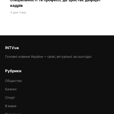
спеціальності та професії, де зростає дефіцит
кадрів
4 дня тому
INTVua
Головні новини України — свіжі, актуальні, за сьогодні.
Рубрики
Общество
Бизнес
Спорт
В мире