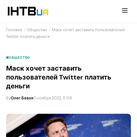
Перейти
до
контенту
Головна
›
Общество
›
Маск хочет заставить пользователей
Twitter платить деньги
ОБЩЕСТВО
Маск хочет заставить
пользователей Twitter платить
деньги
By
Олег Бевзя
/
1 ноября 2022, 11:09