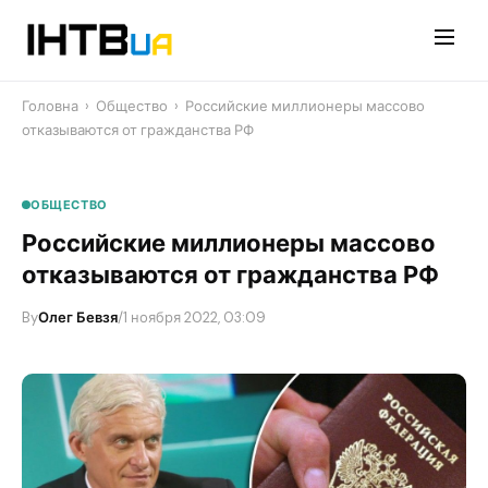
Перейти
до
контенту
Головна
›
Общество
›
Российские миллионеры массово
отказываются от гражданства РФ
ОБЩЕСТВО
Российские миллионеры массово
отказываются от гражданства РФ
By
Олег Бевзя
/
1 ноября 2022, 03:09