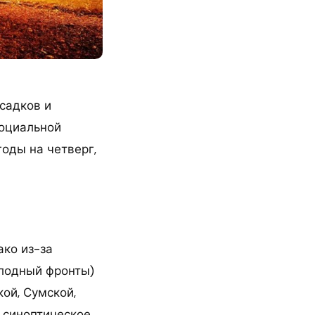
садков и
социальной
оды на четверг,
ако из-за
олодный фронты)
ой, Сумской,
т синоптическое