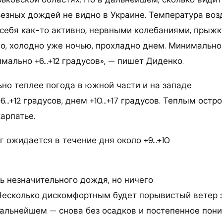
ьезных дождей не видно в Украине. Температура воз
 себя как-то активно, нервными колебаниями, прыж
но, холодно уже ночью, прохладно днем. Минимально 
имально +6…+12 градусов», — пишет Диденко.
ьно теплее погода в южной части и на западе
6…+12 градусов, днем +10…+17 градусов. Теплым ост
арпатье.
г ожидается в течение дня около +9…+10
ь незначительного дождя, но ничего
Несколько дискомфортным будет порывистый ветер 
дальнейшем — снова без осадков и постепенное пон