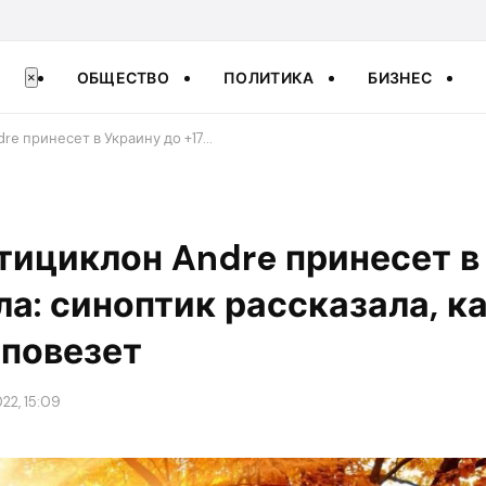
ОБЩЕСТВО
ПОЛИТИКА
БИЗНЕС
×
re принесет в Украину до +17…
тициклон Andre принесет в
пла: синоптик рассказала, к
 повезет
22, 15:09