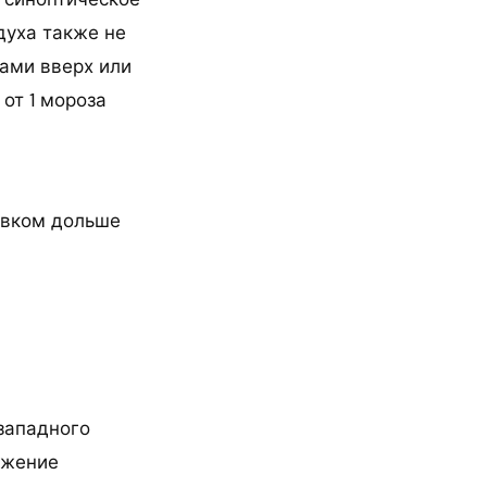
духа также не
ками вверх или
от 1 мороза
ровком дольше
западного
ижение