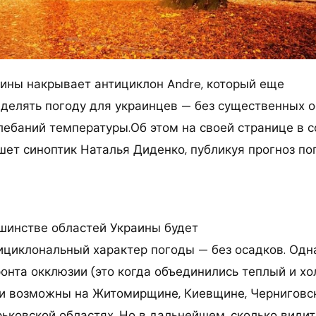
ины накрывает антициклон Andre, который еще
еделять погоду для украинцев — без существенных о
лебаний температуры.Об этом на своей странице в 
шет синоптик Наталья Диденко, публикуя прогноз пог
ьшинстве областей Украины будет
ициклональный характер погоды — без осадков. Одн
онта окклюзии (это когда объединились теплый и х
 возможны на Житомирщине, Киевщине, Черниговск
рьковской областях. Но в дальнейшем, сколько види