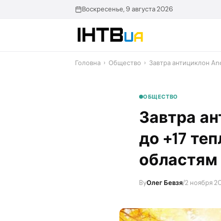
Перейти
Воскресенье, 9 августа 2026
до
контенту
Головна
›
Общество
›
Завтра антициклон And
ОБЩЕСТВО
Завтра ан
до +17 те
областям
By
Олег Бевзя
/
2 ноября 20