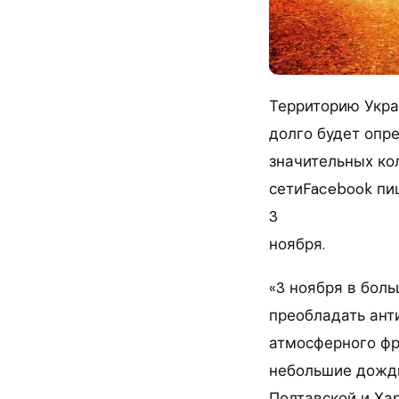
Территорию Укра
долго будет опр
значительных ко
сетиFacebook пи
3
ноября.
«3 ноября в бол
преобладать ант
атмосферного фр
небольшие дожди
Полтавской и Ха