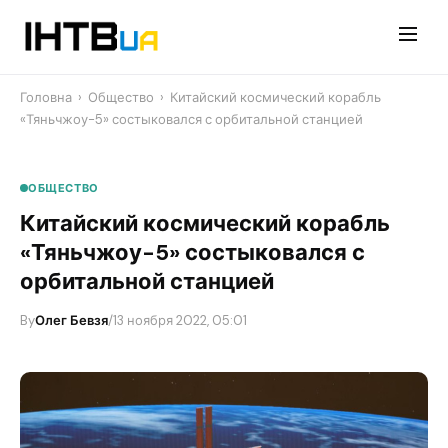
Перейти
до
контенту
Головна
›
Общество
›
Китайский космический корабль
«Тяньчжоу-5» состыковался с орбитальной станцией
ОБЩЕСТВО
Китайский космический корабль
«Тяньчжоу-5» состыковался с
орбитальной станцией
By
Олег Бевзя
/
13 ноября 2022, 05:01