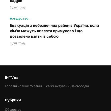
кадрів
3 дня тому
ОБЩЕСТВО
Евакуація з небезпечних районів України: коли
сім’ю можуть вивезти примусово і що
дозволено взяти із собою
3 дня тому
INTVua
Головні новини України — свіжі, актуальні, за сьогодні.
Рубрики
Общество