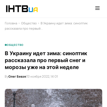
Перейти
до
контенту
Головна
›
Общество
›
В Украину идет зима: синоптик
рассказала про первый…
ОБЩЕСТВО
В Украину идет зима: синоптик
рассказала про первый снег и
морозы уже на этой неделе
By
Олег Бевзя
/
13 ноября 2022, 14:01