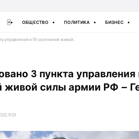
ОБЩЕСТВО
ПОЛИТИКА
БИЗНЕС
×
та управления и 19 скоплений живой…
вано 3 пункта управления 
й живой силы армии РФ – Г
22, 11:01