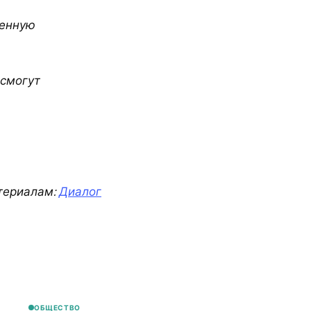
ленную
 смогут
териалам:
Диалог
ОБЩЕСТВО