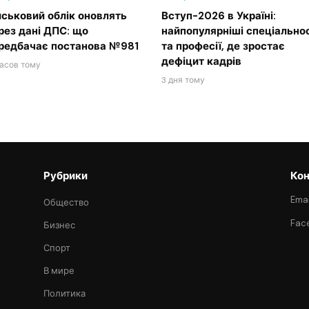
йськовий облік оновлять
Вступ-2026 в Україні:
рез дані ДПС: що
найпопулярніші спеціальнос
редбачає постанова №981
та професії, де зростає
дефіцит кадрів
часов тому
3 дня тому
Рубрики
Кон
Emai
Общество
Fac
Бизнес
Спорт
В мире
Политика