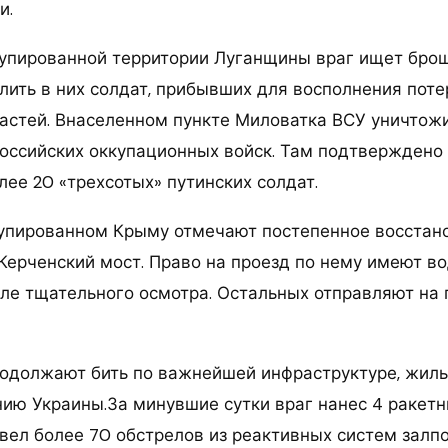
и.
упированной территории Луганщины враг ищет бро
лить в них солдат, прибывших для восполнения поте
астей. Внаселенном пункте Миловатка ВСУ уничтож
оссийских оккупационных войск. Там подтверждено
лее 20 «трехсотых» путинских солдат.
упированном Крыму отмечают постепенное восстан
Керченский мост. Право на проезд по нему имеют в
ле тщательного осмотра. Остальных отправляют на
одолжают бить по важнейшей инфраструктуре, жил
ию Украины.За минувшие сутки враг нанес 4 ракетн
вел более 70 обстрелов из реактивных систем залпо