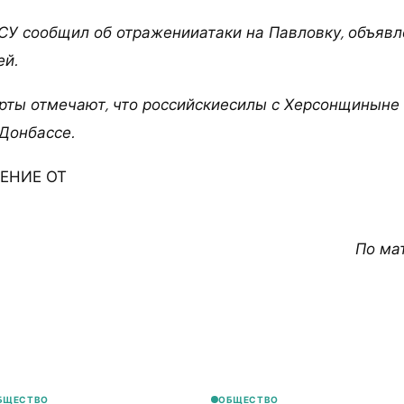
СУ сообщил об отраженииатаки на Павловку, объяв
ей.
рты отмечают, что российскиесилы с Херсонщиныне
Донбассе.
ЕНИЕ ОТ
По ма
БЩЕСТВО
ОБЩЕСТВО