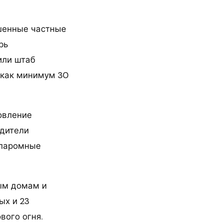
шенные частные
рь
или штаб
 как минимум 30
овление
одители
 паромные
ым домам и
ых и 23
вого огня.