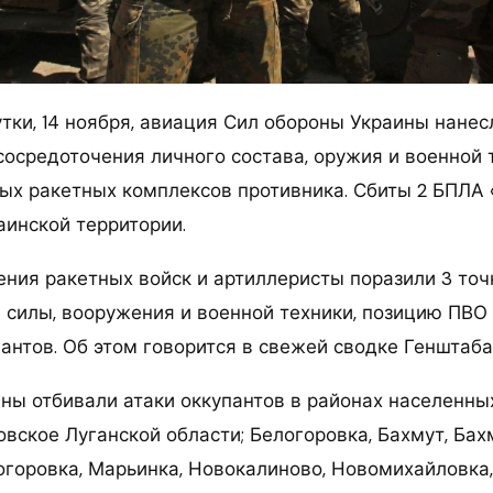
ки, 14 ноября, авиация Сил обороны Украины нанесла
сосредоточения личного состава, оружия и военной 
ных ракетных комплексов противника. Сбиты 2 БПЛА 
аинской территории.
ния ракетных войск и артиллеристы поразили 3 точк
 силы, вооружения и военной техники, позицию ПВО 
антов. Об этом говорится в свежей сводке Генштаба
ны отбивали атаки оккупантов в районах населенны
вское Луганской области; Белогоровка, Бахмут, Бах
огоровка, Марьинка, Новокалиново, Новомихайловка