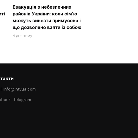
Евакуація з небезпечних
ті
районів України: коли сім’ю
можуть вивезти примусово і
що дозволено взяти із собою
4 дня тому
такти
l: info@intvua.com
ebook
·
Telegram