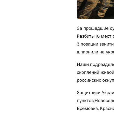
За прошедшие сут
Разбиты 18 мест 
3 позиции зенит
шпионили на укр
Наши подразделе
скоплений живой
российских оккуп
Защитники Украи
пунктов:Новосело
Времовка, Красн