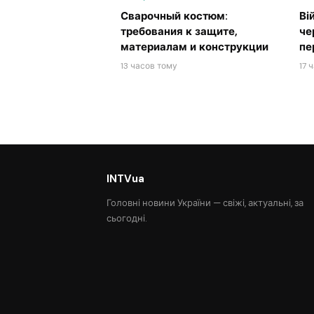
Сварочный костюм:
Ві
требования к защите,
че
материалам и конструкции
пе
13 часов тому
17 
INTVua
Головні новини України — свіжі, актуальні, за
сьогодні.