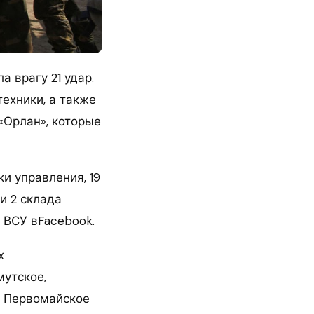
 врагу 21 удар.
техники, а также
«Орлан», которые
и управления, 19
и 2 склада
 ВСУ вFacebook.
х
мутское,
, Первомайское