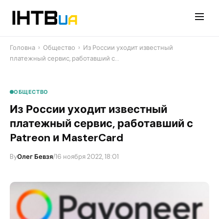
Перейти
до
контенту
Головна
›
Общество
›
Из России уходит известный
платежный сервис, работавший с…
ОБЩЕСТВО
Из России уходит известный
платежный сервис, работавший с
Patreon и MasterCard
By
Олег Бевзя
/
16 ноября 2022, 18:01