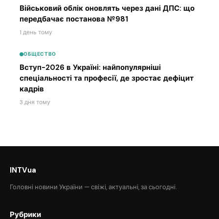
Військовий облік оновлять через дані ДПС: що
передбачає постанова №981
1 день тому
ОБЩЕСТВО
Вступ-2026 в Україні: найпопулярніші
спеціальності та професії, де зростає дефіцит
кадрів
3 дня тому
INTVua
Головні новини України — свіжі, актуальні, за сьогодні.
Рубрики