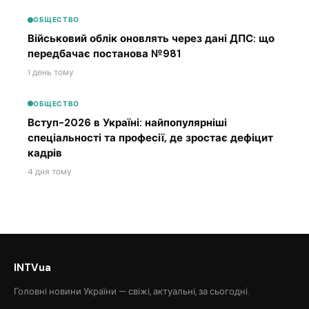
ОБЩЕСТВО
Військовий облік оновлять через дані ДПС: що
передбачає постанова №981
1 день тому
ОБЩЕСТВО
Вступ-2026 в Україні: найпопулярніші
спеціальності та професії, де зростає дефіцит
кадрів
4 дня тому
INTVua
Головні новини України — свіжі, актуальні, за сьогодні.