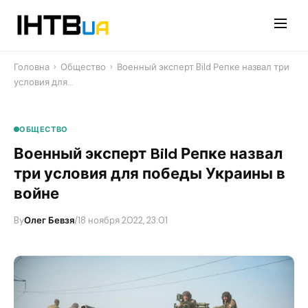
Перейти
до
контенту
Головна
›
Общество
›
Военный эксперт Bild Репке назвал три
условия для…
ОБЩЕСТВО
Военный эксперт Bild Репке назвал
три условия для победы Украины в
войне
By
Олег Бевзя
/
18 ноября 2022, 23:01