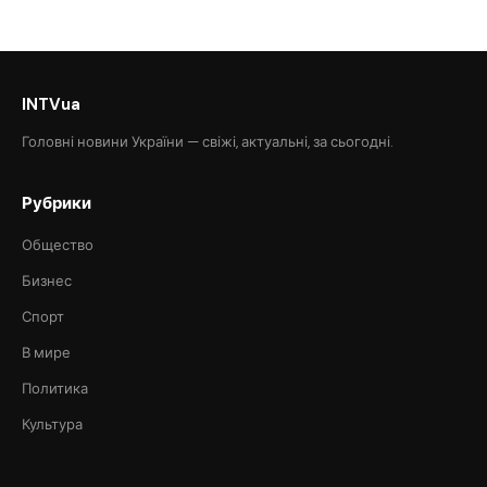
INTVua
Головні новини України — свіжі, актуальні, за сьогодні.
Рубрики
Общество
Бизнес
Спорт
В мире
Политика
Культура