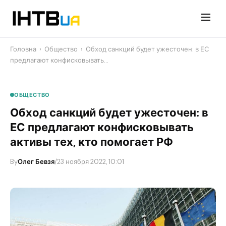
Перейти
до
контенту
Головна
›
Общество
›
Обход санкций будет ужесточен: в ЕС
предлагают конфисковывать…
ОБЩЕСТВО
Обход санкций будет ужесточен: в
ЕС предлагают конфисковывать
активы тех, кто помогает РФ
By
Олег Бевзя
/
23 ноября 2022, 10:01