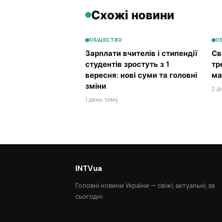
Схожі новини
ОБЩЕСТВО
О
Зарплати вчителів і стипендії
Св
студентів зростуть з 1
тр
вересня: нові суми та головні
ма
зміни
2 д
1 день тому
INTVua
Головні новини України — свіжі, актуальні, за
сьогодні.