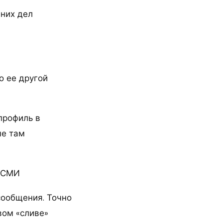
них дел
о ее другой
профиль в
ые там
— СМИ
сообщения. Точно
вом «сливе»