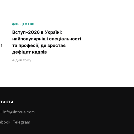
ОБЩЕСТВО
Вступ-2026 в Україні:
найпопулярніші спеціальності
1
та професії, де зростає
дефіцит кадрів
4 дня тому
такти
l: info@intvua.com
ebook
·
Telegram