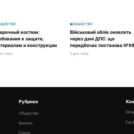
БЩЕСТВО
ОБЩЕСТВО
арочный костюм:
Військовий облік оновлять
ебования к защите,
через дані ДПС: що
териалам и конструкции
передбачає постанова №98
ня тому
2 дня тому
Рубрики
Кон
Emai
Общество
Fac
Бизнес
Спорт