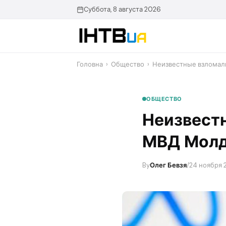
Перейти
Суббота, 8 августа 2026
до
контенту
Головна
›
Общество
›
Неизвестные взломал
ОБЩЕСТВО
Неизвест
МВД Молд
By
Олег Бевзя
/
24 ноября 2