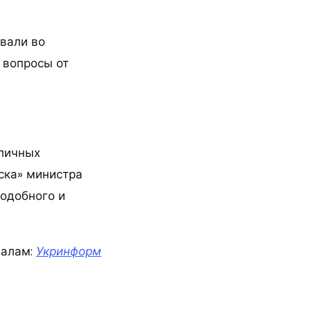
овали во
 вопросы от
 личных
ска» министра
подобного и
иалам:
Укринформ