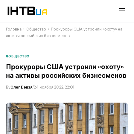
Перейти
до
контенту
Головна
›
Общество
›
Прокуроры США устроили «охоту» на
активы российских бизнесменов
ОБЩЕСТВО
Прокуроры США устроили «охоту»
на активы российских бизнесменов
By
Олег Бевзя
/
24 ноября 2022, 22:01