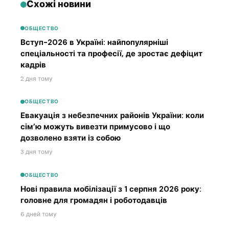
Схожі новини
ОБЩЕСТВО
Вступ-2026 в Україні: найпопулярніші
спеціальності та професії, де зростає дефіцит
кадрів
2 дня тому
ОБЩЕСТВО
Евакуація з небезпечних районів України: коли
сім’ю можуть вивезти примусово і що
дозволено взяти із собою
3 дня тому
ОБЩЕСТВО
Нові правила мобілізації з 1 серпня 2026 року:
головне для громадян і роботодавців
6 дней тому