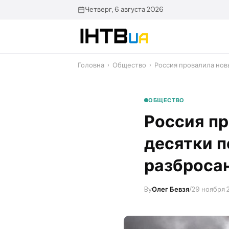
Перейти
Четверг, 6 августа 2026
до
контенту
Головна
›
Общество
›
Россия провалила нов
ОБЩЕСТВО
Россия пр
десятки 
разброса
By
Олег Бевзя
/
29 ноября 2