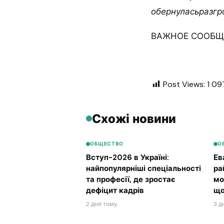
обернуласьразгр
ВАЖНОЕ СООБЩЕ
Post Views:
1 09
Схожі новини
ОБЩЕСТВО
О
Вступ-2026 в Україні:
Ев
найпопулярніші спеціальності
ра
та професії, де зростає
мо
дефіцит кадрів
що
2 дня тому
3 д