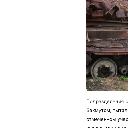
Подразделения р
Бахмутом, пытаяс
отмеченном учас
оккупантов не п