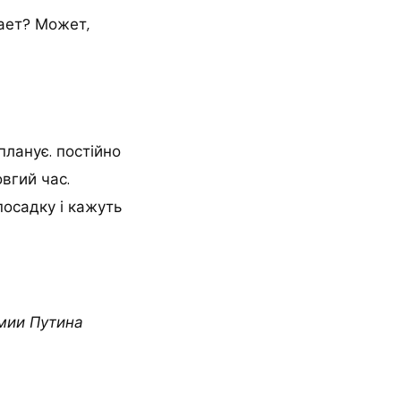
щает? Может,
 планує. постійно
овгий час.
посадку і кажуть
рмии Путина