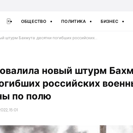
ОБЩЕСТВО
ПОЛИТИКА
БИЗНЕС
×
ый штурм Бахмута: десятки погибших российских…
овалила новый штурм Бахм
погибших российских военн
ны по полю
022, 15:01