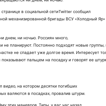
 странице в социальной сетиTwitter сообщил
ьной механизированной бригады ВСУ «Холодный Яр»
ни днем, ни ночью. Россиян много,
ни не планируют. Постоянно подходят новые группы,
астке не спадает уже долгое время. Интересует тол
м показывают пальцем на посадку и говорят ее штур
л видео, на котором десятки погибших
ных валяются в посадках, провалив штурм.
йму этих маневров. Типы, у вас час назад