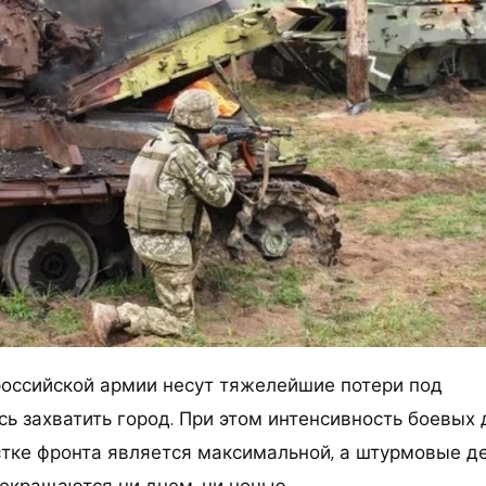
оссийской армии несут тяжелейшие потери под
ь захватить город. При этом интенсивность боевых 
тке фронта является максимальной, а штурмовые д
рекращаются ни днем, ни ночью.