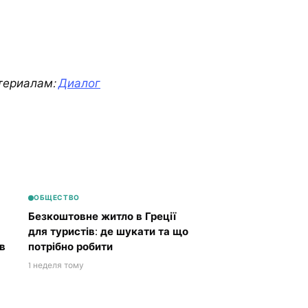
териалам:
Диалог
ОБЩЕСТВО
Безкоштовне житло в Греції
для туристів: де шукати та що
в
потрібно робити
1 неделя тому