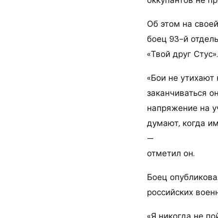
Об этом на своей
боец 93-й отдел
«Твой друг Стус».
«Бои не утихают 
заканчиваться о
напряжение на уч
думают, когда и
—
отметил он.
Боец опубликова
российских воен
«Я никогда не по