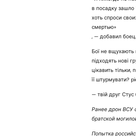
в посадку зашло 
хоть спроси свои
смертью»
, — добавил боец
Бої не вщухають н
підходять нові гр
цікавить тільки,
її штурмувати? p
— твій друг Стус 
Ранее дрон ВСУ 
братской могилой
Попытка российс