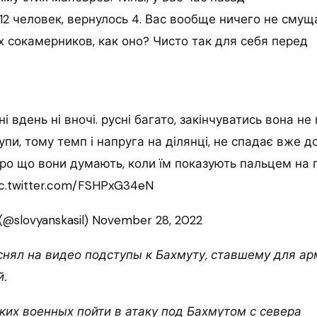
12 человек, вернулось 4. Вас вообще ничего не сму
х сокамерников, как оно? Чисто так для себя перед
.
і вдень ні вночі. русні багато, закінчуватись вона не
упи, тому темп і напруга на ділянці, не спадає вже д
 про що вони думають, коли їм показують пальцем на 
ic.twitter.com/FSHPxG34eN
(@slovyanskasil) November 28, 2022
снял на видео подступы к Бахмуту, ставшему для а
.
ких военных пойти в атаку под Бахмутом с севера