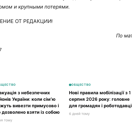
омом и крупными потерями.
НИЕ ОТ РЕДАКЦИИ!
По ма
7
БЩЕСТВО
ОБЩЕСТВО
акуація з небезпечних
Нові правила мобілізації з 1
йонів України: коли сім’ю
серпня 2026 року: головне
жуть вивезти примусово і
для громадян і роботодавці
 дозволено взяти із собою
6 дней тому
ня тому