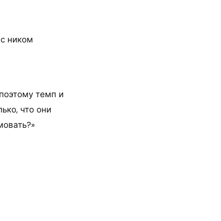
 с ником
 поэтому темп и
ько, что они
мовать?»