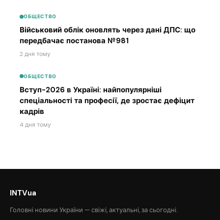
ОБЩЕСТВО
Військовий облік оновлять через дані ДПС: що
передбачає постанова №981
2 дня тому
ОБЩЕСТВО
Вступ-2026 в Україні: найпопулярніші
спеціальності та професії, де зростає дефіцит
кадрів
4 дня тому
INTVua
Головні новини України — свіжі, актуальні, за сьогодні.