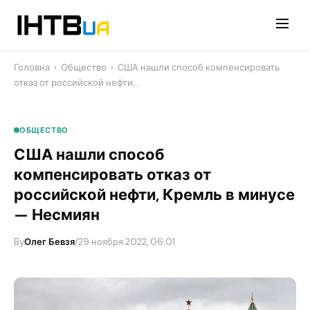
Перейти
до
контенту
Головна
›
Общество
›
США нашли способ компенсировать
отказ от российской нефти,…
ОБЩЕСТВО
США нашли способ
компенсировать отказ от
российской нефти, Кремль в минусе
— Несмиян
By
Олег Бевзя
/
29 ноября 2022, 06:01