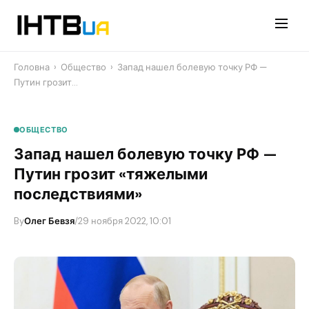
Перейти
до
контенту
Головна
›
Общество
›
Запад нашел болевую точку РФ —
Путин грозит…
ОБЩЕСТВО
Запад нашел болевую точку РФ —
Путин грозит «тяжелыми
последствиями»
By
Олег Бевзя
/
29 ноября 2022, 10:01