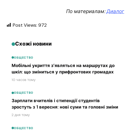
По материалам:
Диалог
Post Views:
972
Схожі новини
ОБЩЕСТВО
Мобільні укриття з’являться на маршрутах до
шкіл: що зміниться у прифронтових громадах
10 часов тому
ОБЩЕСТВО
Зарплати вчителів і стипендії студентів
зростуть з 1 вересня: нові суми та головні зміни
2 дня тому
ОБЩЕСТВО