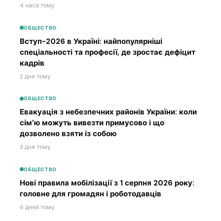
4 часа тому
ОБЩЕСТВО
Вступ-2026 в Україні: найпопулярніші
спеціальності та професії, де зростає дефіцит
кадрів
2 дня тому
ОБЩЕСТВО
Евакуація з небезпечних районів України: коли
сім’ю можуть вивезти примусово і що
дозволено взяти із собою
3 дня тому
ОБЩЕСТВО
Нові правила мобілізації з 1 серпня 2026 року:
головне для громадян і роботодавців
6 дней тому