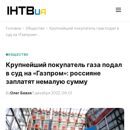
Перейти
до
контенту
Головна
›
Общество
›
Крупнейший покупатель газа подал в
суд на «Газпром»:…
ОБЩЕСТВО
Крупнейший покупатель газа подал
в суд на «Газпром»: россияне
заплатят немалую сумму
By
Олег Бевзя
/
1 декабря 2022, 06:01