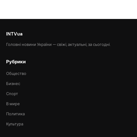
INTVua
Головні новини України — свіжі, актуальні, за сьогодні.
Рубрики
Общество
Бизнес
Спорт
В мире
Политика
Культура