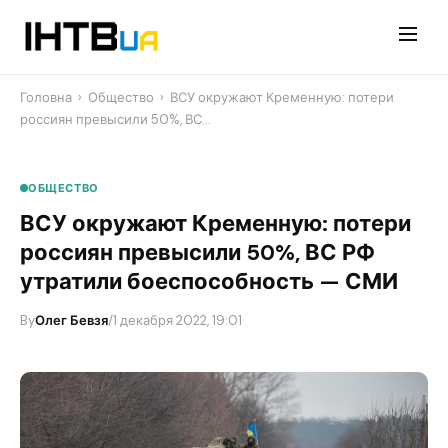
Перейти
до
контенту
Головна
›
Общество
›
ВСУ окружают Кременную: потери
россиян превысили 50%, ВС…
ОБЩЕСТВО
ВСУ окружают Кременную: потери
россиян превысили 50%, ВС РФ
утратили боеспособность — СМИ
By
Олег Бевзя
/
1 декабря 2022, 19:01