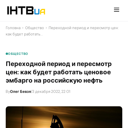
Перейти
до
контенту
Головна
›
Общество
›
Переходной период и пересмотр цен:
как будет работать…
ОБЩЕСТВО
Переходной период и пересмотр
цен: как будет работать ценовое
эмбарго на российскую нефть
By
Олег Бевзя
/
3 декабря 2022, 22:01