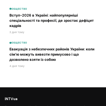
ОБЩЕСТВО
Вступ-2026 в Україні: найпопулярніші
спеціальності та професії, де зростає дефіцит
кадрів
3 дня тому
ОБЩЕСТВО
Евакуація з небезпечних районів України: коли
сім’ю можуть вивезти примусово і що
дозволено взяти із собою
4 дня тому
INTVua