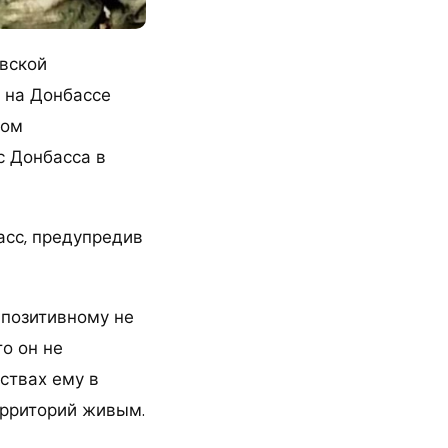
овской
е на Донбассе
том
с Донбасса в
асс, предупредив
 позитивному не
о он не
ствах ему в
ерриторий живым.