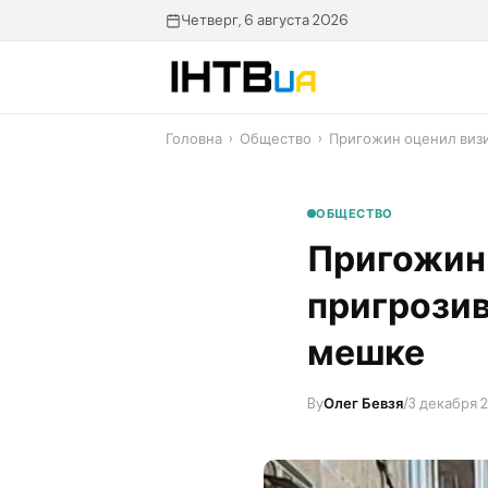
Перейти
Четверг, 6 августа 2026
до
контенту
Головна
›
Общество
›
​Пригожин оценил визи
ОБЩЕСТВО
​Пригожин
пригрозив
мешке
By
Олег Бевзя
/
3 декабря 2