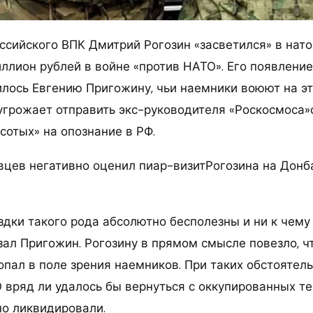
ссийского ВПК Дмитрий Рогозин «засветился» в нат
иллион рублей в войне «против НАТО». Его появлени
илось Евгению Пригожину, чьи наемники воюют на э
угрожает отправить экс-руководителя «Роскосмоса»
сотых» на опознание в РФ.
вцев негативно оценил пиар-визитРогозина на Донб
здки такого рода абсолютно бесполезны и ни к чему
зал Пригожин. Рогозину в прямом смысле повезло, чт
опал в поле зрения наемников. При таких обстоятель
 вряд ли удалось бы вернуться с оккупированных т
но ликвидировали.