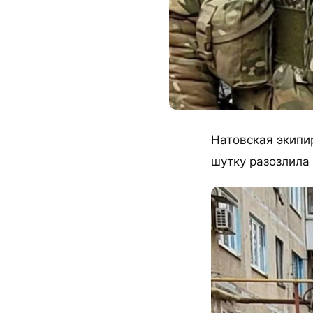
Натовская экипир
шутку разозлила 