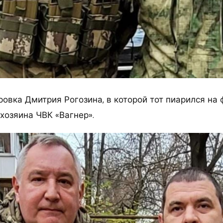
овка Дмитрия Рогозина, в которой тот пиарился на ф
хозяина ЧВК «Вагнер».