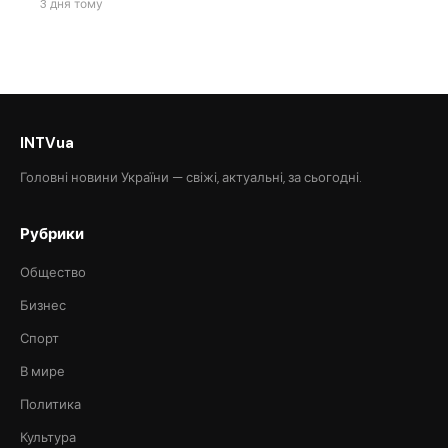
3 дня тому
INTVua
Головні новини України — свіжі, актуальні, за сьогодні.
Рубрики
Общество
Бизнес
Спорт
В мире
Политика
Культура