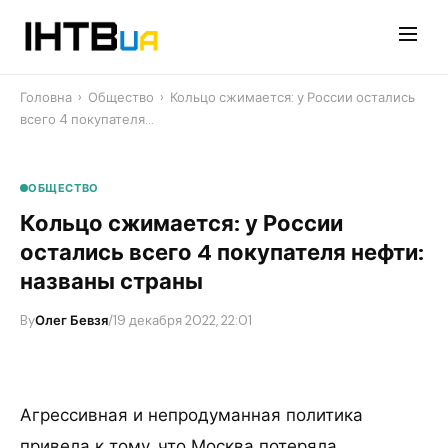
Перейти
до
контенту
Головна
›
Общество
›
Кольцо сжимается: у России остались
всего 4 покупателя…
ОБЩЕСТВО
Кольцо сжимается: у России
остались всего 4 покупателя нефти:
названы страны
By
Олег Бевзя
/
19 декабря 2022, 22:01
Агрессивная и непродуманная политика
привела к тому, что Москва потеряла