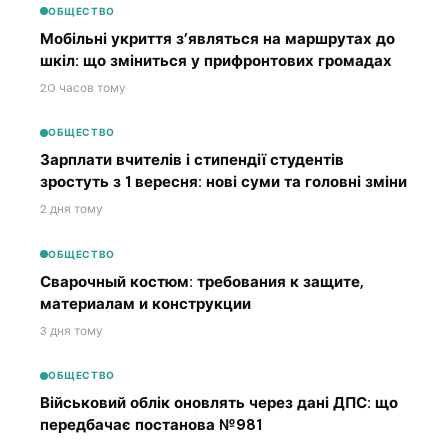
ОБЩЕСТВО
Мобільні укриття з’являться на маршрутах до
шкіл: що зміниться у прифронтових громадах
20 часов тому
ОБЩЕСТВО
Зарплати вчителів і стипендії студентів
зростуть з 1 вересня: нові суми та головні зміни
2 дня тому
ОБЩЕСТВО
Сварочный костюм: требования к защите,
материалам и конструкции
3 дня тому
ОБЩЕСТВО
Військовий облік оновлять через дані ДПС: що
передбачає постанова №981