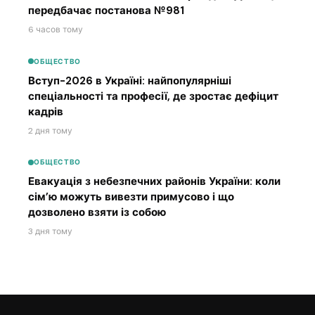
передбачає постанова №981
6 часов тому
ОБЩЕСТВО
Вступ-2026 в Україні: найпопулярніші
спеціальності та професії, де зростає дефіцит
кадрів
2 дня тому
ОБЩЕСТВО
Евакуація з небезпечних районів України: коли
сім’ю можуть вивезти примусово і що
дозволено взяти із собою
3 дня тому