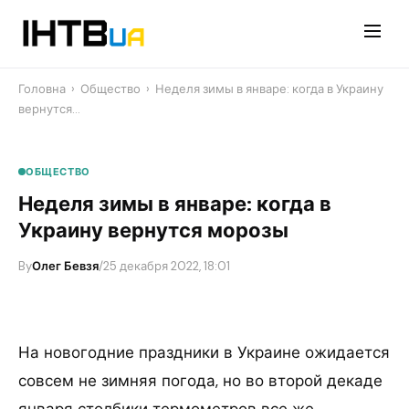
Перейти
до
контенту
Головна
›
Общество
›
Неделя зимы в январе: когда в Украину
вернутся…
ОБЩЕСТВО
Неделя зимы в январе: когда в
Украину вернутся морозы
By
Олег Бевзя
/
25 декабря 2022, 18:01
На новогодние праздники в Украине ожидается
совсем не зимняя погода, но во второй декаде