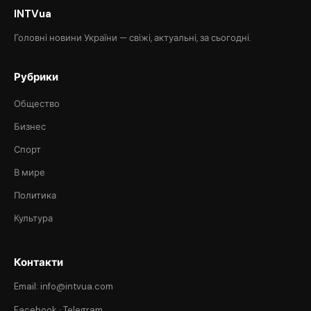
INTVua
Головні новини України — свіжі, актуальні, за сьогодні.
Рубрики
Общество
Бизнес
Спорт
В мире
Политика
Культура
Контакти
Email: info@intvua.com
Facebook
·
Telegram