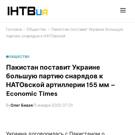
Перейти
до
контенту
Головна
›
Общество
›
​Пакистан поставит Украине большую
партию снарядов к НАТОвской…
ОБЩЕСТВО
​Пакистан поставит Украине
большую партию снарядов к
НАТОвской артиллерии 155 мм –
Economic Times
By
Олег Бевзя
/
11 января 2023, 07:01
Украина договорилась с Пакистаном о