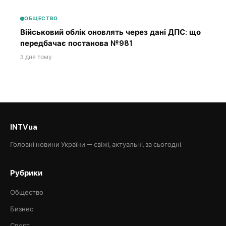
ОБЩЕСТВО
Військовий облік оновлять через дані ДПС: що
передбачає постанова №981
3 дня тому
INTVua
Головні новини України — свіжі, актуальні, за сьогодні.
Рубрики
Общество
Бизнес
Спорт