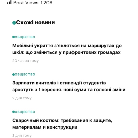
Post Views:
1 208
Схожі новини
ОБЩЕСТВО
Мобільні укриття з’являться на маршрутах до
шкіл: що зміниться у прифронтових громадах
20 часов тому
ОБЩЕСТВО
Зарплати вчителів і стипендії студентів
зростуть з 1 вересня: нові суми та головні зміни
2 дня тому
ОБЩЕСТВО
Сварочный костюм: требования к защите,
материалам и конструкции
3 дня тому