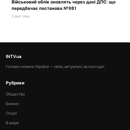
Військовий облік оновлять через дані ДПС: що
передбачає постанова №981
3 дня тому
INTVua
Головні новини України — свіжі, актуальні, за сьогодні.
Рубрики
Общество
Бизнес
Спорт
В мире