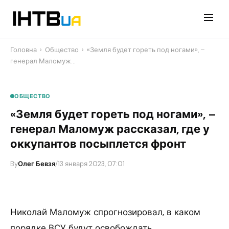
Перейти
до
контенту
Головна
›
Общество
›
«Земля будет гореть под ногами», –
генерал Маломуж…
ОБЩЕСТВО
«Земля будет гореть под ногами», –
генерал Маломуж рассказал, где у
оккупантов посыплется фронт
By
Олег Бевзя
/
13 января 2023, 07:01
Николай Маломуж спрогнозировал, в каком
порядке ВСУ будут освобождать