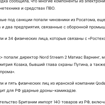
едка сообщила, что многие компоненты из электрон
нетехнике и средствах ПВО.
рвые под санкции попали чиновники из Росатома, ещ
а и два предприятия, связанные с оборонной промы
ли и 34 физических лица, которые связаны с «Росте
» попали: директор Nord Stream 2 Матиас Варнинг, 
митрия Козака, бывший глава охраны Путина, а такж
зпрома».
и и пять физических лиц из иранской компании Qods Av
дит для РФ ударные дроны-камикадзе.
тельство Британии импорт 140 товаров из РФ, включ