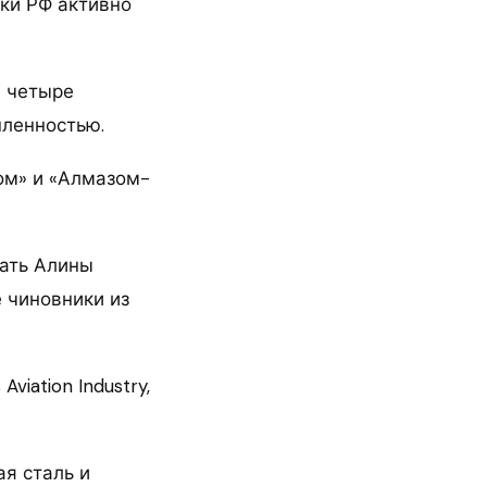
ики РФ активно
е четыре
шленностью.
хом» и «Алмазом-
мать Алины
е чиновники из
iation Industry,
ая сталь и