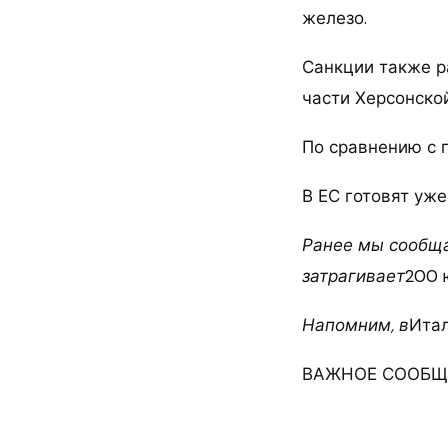
железо.
Санкции также р
части Херсонско
По сравнению с п
В ЕС готовят уже
Ранее мы сообща
затрагивает
200 
Напомним, в
Ита
ВАЖНОЕ СООБЩЕ