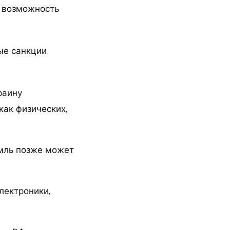
е возможность
раину
как физических,
емль позже может
лектроники,