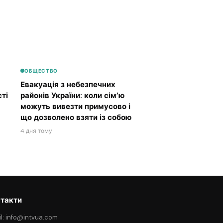
ОБЩЕСТВО
Евакуація з небезпечних
ті
районів України: коли сім’ю
можуть вивезти примусово і
що дозволено взяти із собою
4 дня тому
такти
l: info@intvua.com