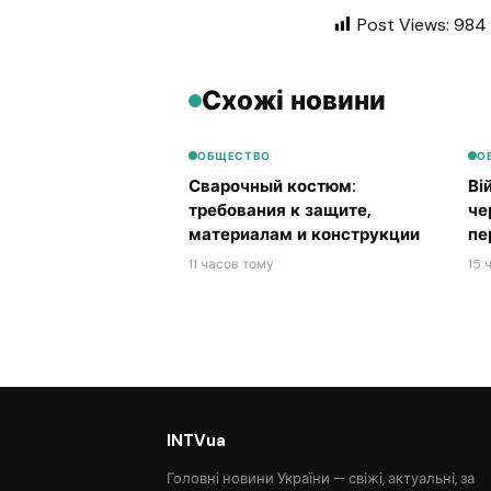
Post Views:
984
Схожі новини
ОБЩЕСТВО
О
Сварочный костюм:
Ві
требования к защите,
че
материалам и конструкции
пе
11 часов тому
15 
INTVua
Головні новини України — свіжі, актуальні, за