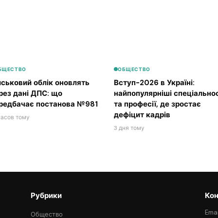
БЩЕСТВО
ОБЩЕСТВО
йськовий облік оновлять
Вступ-2026 в Україні:
рез дані ДПС: що
найпопулярніші спеціальнос
редбачає постанова №981
та професії, де зростає
дефіцит кадрів
часов тому
3 дня тому
Рубрики
Кон
Emai
Общество