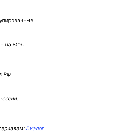
купированные
– на 80%.
в РФ
России.
териалам:
Диалог