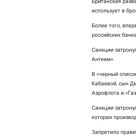
Британская разв
использует в бро
Более того, впе
российских банк
Санкции затрону
Антеем».
В «черный список
Кабаевой, сын Д
Аэрофлота и «Га
Санкции затронул
которая произво
Запретило прави