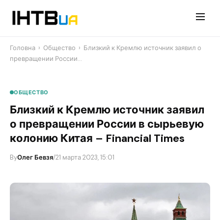
Перейти
до
контенту
Головна
›
Общество
›
Близкий к Кремлю источник заявил о
превращении России…
ОБЩЕСТВО
Близкий к Кремлю источник заявил
о превращении России в сырьевую
колонию Китая – ​Financial Times
By
Олег Бевзя
/
21 марта 2023, 15:01