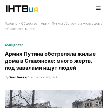
Перейти
до
контенту
Головна
›
Общество
›
Армия Путина обстреляла жилые дома
в Славянске: много…
ОБЩЕСТВО
Армия Путина обстреляла жилые
дома в Славянске: много жертв,
под завалами ищут людей
By
Олег Бевзя
/
15 апреля 2023, 02:01