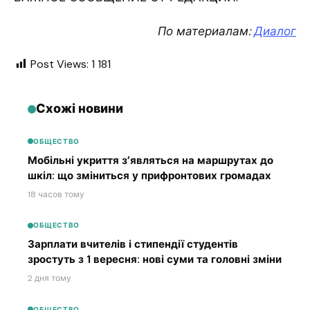
По материалам:
Диалог
Post Views:
1 181
Схожі новини
ОБЩЕСТВО
Мобільні укриття з’являться на маршрутах до
шкіл: що зміниться у прифронтових громадах
18 часов тому
ОБЩЕСТВО
Зарплати вчителів і стипендії студентів
зростуть з 1 вересня: нові суми та головні зміни
2 дня тому
ОБЩЕСТВО