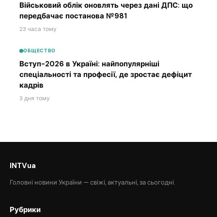
Військовий облік оновлять через дані ДПС: що
передбачає постанова №981
23 часа тому
ОБЩЕСТВО
Вступ-2026 в Україні: найпопулярніші
спеціальності та професії, де зростає дефіцит
кадрів
3 дня тому
INTVua
Головні новини України — свіжі, актуальні, за сьогодні.
Рубрики