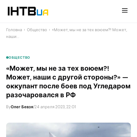
Перейти
до
контенту
Головна
›
Общество
›
«Может, мы не за тех воюем?! Может,
наши…
ОБЩЕСТВО
«Может, мы не за тех воюем?!
Может, наши с другой стороны?» —
оккупант после боев под Угледаром
разочаровался в РФ
By
Олег Бевзя
/
24 апреля 2023, 22:01