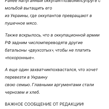
Ранее напуганный оккупант
позвонил
супруге с
мольбой вытащить его
из Украины, где оккупантов превращают в
пушечное мясо.
Также вскрылось, что в оккупационной армии
РФ задним числом
переводят
в другие
батальоны «двухсотых», чтобы не платить
«похоронные».
А еще один захватчик
похвастался
, что хочет
перевезти в Украину
свою семью. Главными аргументами стали
чернозем и хлеб.
ВАЖНОЕ СООБЩЕНИЕ ОТ РЕДАКЦИИ!