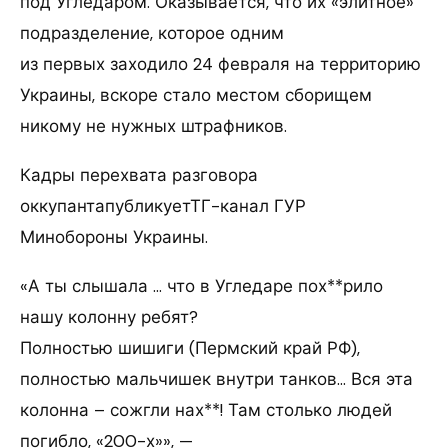
под Угледаром. Оказывается, что их «элитное»
подразделение, которое одним
из первых заходило 24 февраля на территорию
Украины, вскоре стало местом сборищем
никому не нужных штрафников.
Кадры перехвата разговора
оккупантапубликуетТГ-канал ГУР
Минобороны Украины.
«А ты слышала … что в Угледаре пох**рило
нашу колонну ребят?
Полностью шишиги (Пермский край РФ),
полностью мальчишек внутри танков… Вся эта
колонна – сожгли нах**! Там столько людей
погибло, «200-х»», —