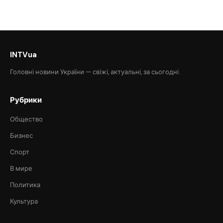
INTVua
Головні новини України — свіжі, актуальні, за сьогодні.
Рубрики
Общество
Бизнес
Спорт
В мире
Политика
Культура