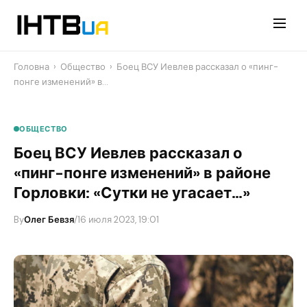
Перейти
до
контенту
Головна
›
Общество
›
Боец ВСУ Иевлев рассказал о «пинг-
понге изменений» в…
ОБЩЕСТВО
Боец ВСУ Иевлев рассказал о
«пинг-понге изменений» в районе
Горловки: «Сутки не угасает…»
By
Олег Бевзя
/
16 июля 2023, 19:01