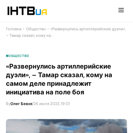
Перейти
до
контенту
Головна
›
Общество
›
«Развернулись артиллерийские дуэли»,
– Тамар сказал, кому на…
ОБЩЕСТВО
«Развернулись артиллерийские
дуэли», – Тамар сказал, кому на
самом деле принадлежит
инициатива на поле боя
By
Олег Бевзя
/
26 июля 2023, 19:01