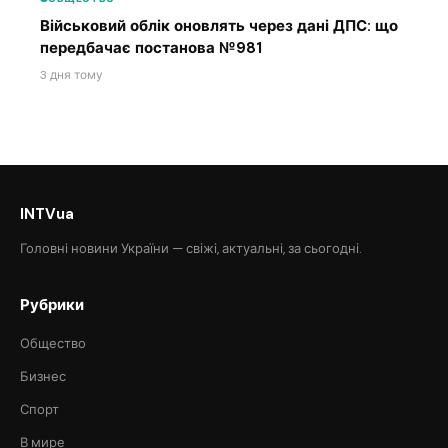
Військовий облік оновлять через дані ДПС: що
передбачає постанова №981
3 дня тому
INTVua
Головні новини України — свіжі, актуальні, за сьогодні.
Рубрики
Общество
Бизнес
Спорт
В мире