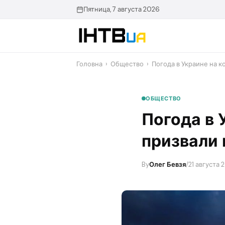
Перейти
Пятница, 7 августа 2026
до
контенту
Головна
›
Общество
›
Погода в Украине на к
ОБЩЕСТВО
Погода в 
призвали 
By
Олег Бевзя
/
21 августа 2