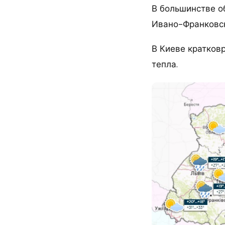
В большинстве об
Ивано-Франковск
В Киеве кратков
тепла.