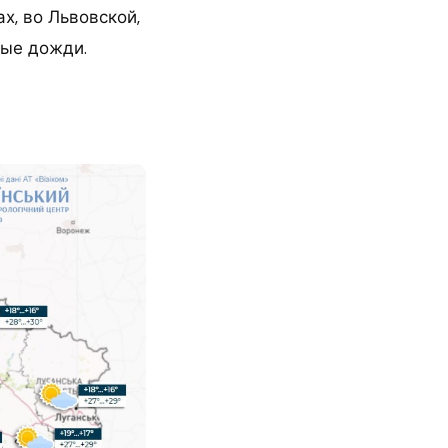
х, во Львовской,
ные дожди.