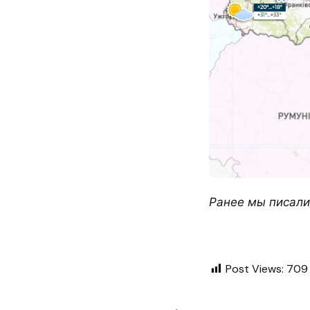
Ранее м
ы писали
Post Views:
709