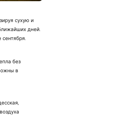
зируя сухую и
ближайших дней.
 сентября.
епла без
можны в
есская,
 воздуха