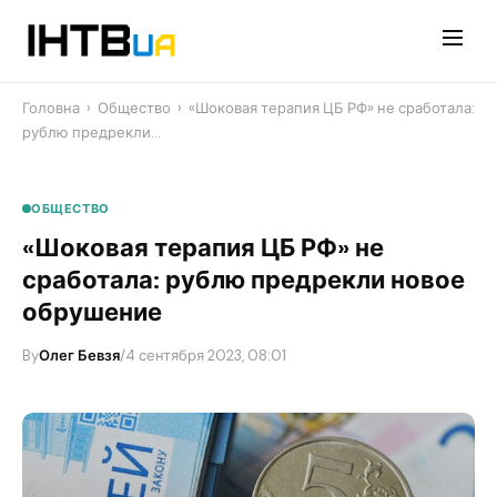
Перейти
до
контенту
Головна
›
Общество
›
«Шоковая терапия ЦБ РФ» не сработала:
рублю предрекли…
ОБЩЕСТВО
«Шоковая терапия ЦБ РФ» не
сработала: рублю предрекли новое
обрушение
By
Олег Бевзя
/
4 сентября 2023, 08:01