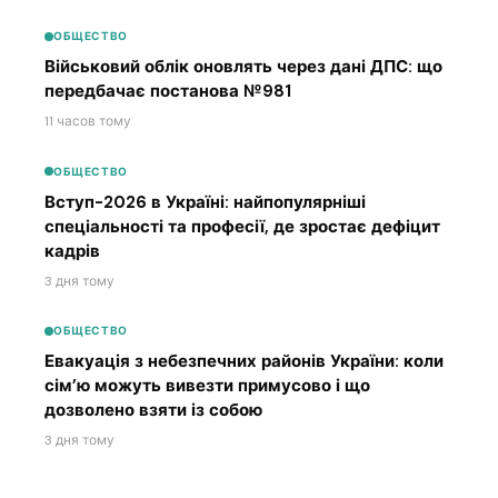
ОБЩЕСТВО
Військовий облік оновлять через дані ДПС: що
передбачає постанова №981
11 часов тому
ОБЩЕСТВО
Вступ-2026 в Україні: найпопулярніші
спеціальності та професії, де зростає дефіцит
кадрів
3 дня тому
ОБЩЕСТВО
Евакуація з небезпечних районів України: коли
сім’ю можуть вивезти примусово і що
дозволено взяти із собою
3 дня тому