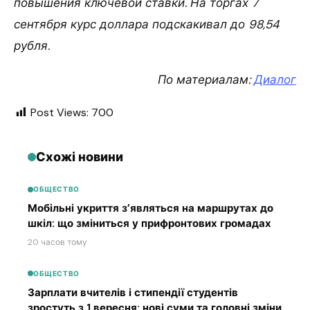
повышения ключевой ставки. На торгах 7
сентября курс доллара подскакивал до 98,54
рубля.
По материалам:
Диалог
Post Views:
700
Схожі новини
ОБЩЕСТВО
Мобільні укриття з’являться на маршрутах до
шкіл: що зміниться у прифронтових громадах
20 часов тому
ОБЩЕСТВО
Зарплати вчителів і стипендії студентів
зростуть з 1 вересня: нові суми та головні зміни