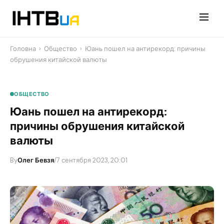
Перейти
до
контенту
Головна
›
Общество
›
Юань пошел на антирекорд: причины
обрушения китайской валюты
ОБЩЕСТВО
Юань пошел на антирекорд:
причины обрушения китайской
валюты
By
Олег Бевзя
/
7 сентября 2023, 20:01