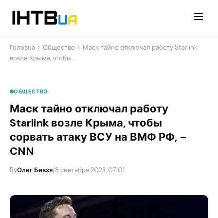
Перейти
до
контенту
Головна
›
Общество
›
Маск тайно отключал работу Starlink
возле Крыма, чтобы…
ОБЩЕСТВО
Маск тайно отключал работу
Starlink возле Крыма, чтобы
сорвать атаку ВСУ на ВМФ РФ, –
CNN
By
Олег Бевзя
/
8 сентября 2023, 07:01