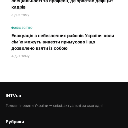
спеціальності та професії, де зростає дефіцит
кадрів
3 дня тому
ОБЩЕСТВО
Евакуація з небезпечних районів України: коли
сім’ю можуть вивезти примусово і що
дозволено взяти із собою
4 дня тому
INTVua
Головні новини України — свіжі, актуальні, за сьогодні.
Рубрики