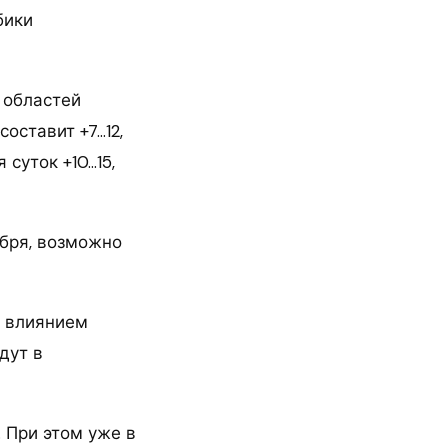
бики
е областей
оставит +7…12,
суток +10…15,
ября, возможно
д влиянием
дут в
. При этом уже в