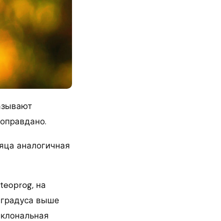
называют
 оправдано.
сяца аналогичная
teoprog, на
 градуса выше
иклональная