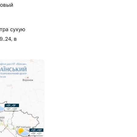
новый
тра сухую
9…24, в