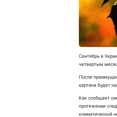
Сентябрь в Укра
четвертым месяц
После преимущес
картина будет на
Как сообщает си
протяжении след
климатической н