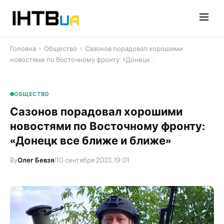
Перейти
до
контенту
Головна
›
Общество
›
Сазонов порадовал хорошими
новостями по Восточному фронту: «Донецк…
ОБЩЕСТВО
Сазонов порадовал хорошими
новостями по Восточному фронту:
«Донецк все ближе и ближе»
By
Олег Бевзя
/
10 сентября 2023, 19:01