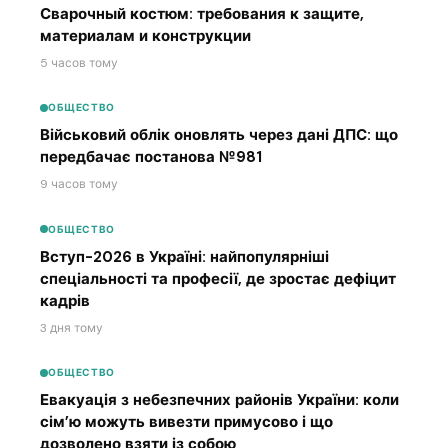
Сварочный костюм: требования к защите,
материалам и конструкции
5 часов тому
ОБЩЕСТВО
Військовий облік оновлять через дані ДПС: що
передбачає постанова №981
9 часов тому
ОБЩЕСТВО
Вступ-2026 в Україні: найпопулярніші
спеціальності та професії, де зростає дефіцит
кадрів
3 дня тому
ОБЩЕСТВО
Евакуація з небезпечних районів України: коли
сім’ю можуть вивезти примусово і що
дозволено взяти із собою