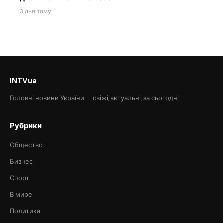
3 дня тому
INTVua
Головні новини України — свіжі, актуальні, за сьогодні.
Рубрики
Общество
Бизнес
Спорт
В мире
Политика