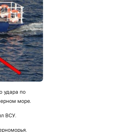
о удара по
Черном море.
л ВСУ.
ерноморья.