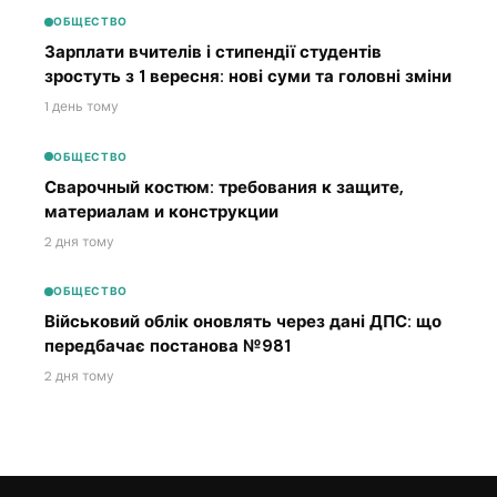
ОБЩЕСТВО
Зарплати вчителів і стипендії студентів
зростуть з 1 вересня: нові суми та головні зміни
1 день тому
ОБЩЕСТВО
Сварочный костюм: требования к защите,
материалам и конструкции
2 дня тому
ОБЩЕСТВО
Військовий облік оновлять через дані ДПС: що
передбачає постанова №981
2 дня тому