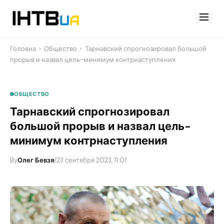
Перейти
до
контенту
Головна
›
Общество
›
Тарнавский спрогнозировал большой
прорыв и назвал цель-минимум контрнаступления
ОБЩЕСТВО
Тарнавский спрогнозировал
большой прорыв и назвал цель-
минимум контрнаступления
By
Олег Бевзя
/
23 сентября 2023, 11:01